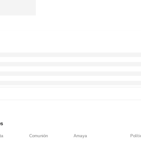
es
ta
Comunión
Amaya
Polít