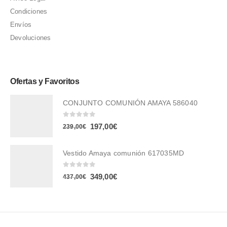
Condiciones
Envíos
Devoluciones
Ofertas y Favoritos
CONJUNTO COMUNIÓN AMAYA 586040
0
out of 5
El
El
197,00
€
239,00
€
precio
precio
original
actual
Vestido Amaya comunión 617035MD
era:
es:
0
out of 5
El
El
349,00
€
437,00
€
239,00€.
197,00€.
precio
precio
original
actual
era:
es: