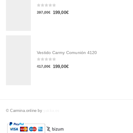
0
out of 5
El
El
199,00
€
397,00
€
precio
precio
original
actual
era:
es:
397,00€.
199,00€.
Vestido Carmy Comunión 4120
0
out of 5
El
El
199,00
€
417,00
€
precio
precio
original
actual
era:
es:
417,00€.
199,00€.
© Carmina.online by
yakka.es