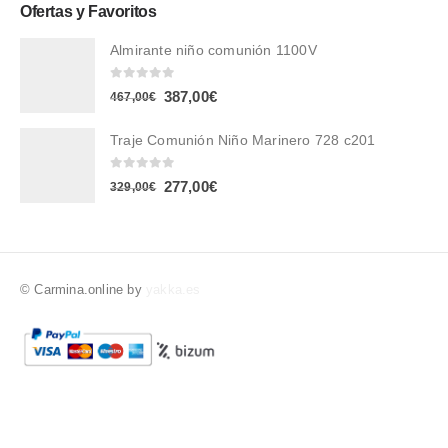
Ofertas y Favoritos
Almirante niño comunión 1100V
0
out of 5
387,00
€
467,00
€
Traje Comunión Niño Marinero 728 c201
0
out of 5
277,00
€
329,00
€
© Carmina.online by
yakka.es