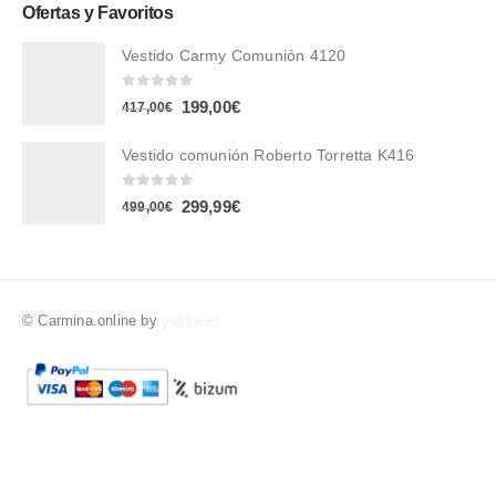
Ofertas y Favoritos
Vestido Carmy Comunión 4120
0
out of 5
199,00
€
417,00
€
Vestido comunión Roberto Torretta K416
0
out of 5
299,99
€
499,00
€
© Carmina.online by
yakka.es