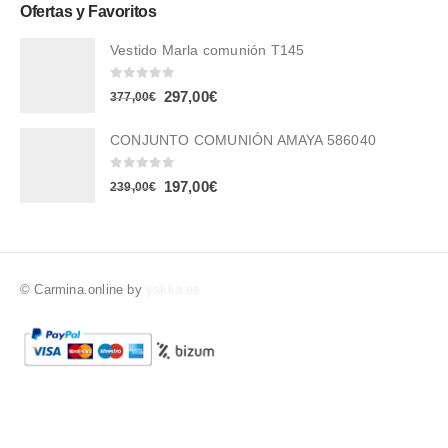
Ofertas y Favoritos
Vestido Marla comunión T145
0
out of 5
297,00
€
377,00
€
CONJUNTO COMUNIÓN AMAYA 586040
0
out of 5
197,00
€
239,00
€
© Carmina.online by
yakka.es