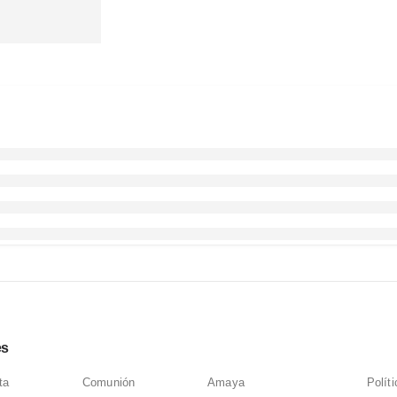
es
ta
Comunión
Amaya
Polít